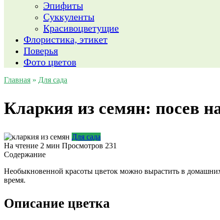
Эпифиты
Суккуленты
Красивоцветущие
Флористика, этикет
Поверья
Фото цветов
Главная
»
Для сада
Кларкия из семян: посев н
Для сада
На чтение
2 мин
Просмотров
231
Содержание
Необыкновенной красоты цветок можно вырастить в домашних 
время.
Описание цветка