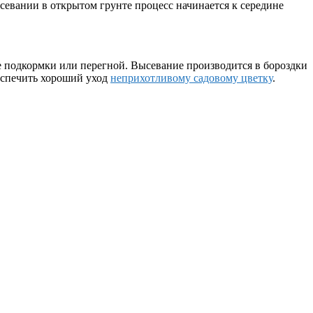
севании в открытом грунте процесс начинается к середине
е подкормки или перегной. Высевание производится в бороздки
беспечить хороший уход
неприхотливому садовому цветку
.