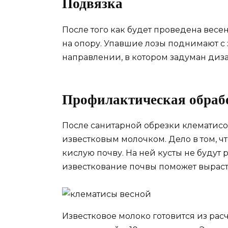
Подвязка
После того как будет проведена весе
на опору. Упавшие лозы поднимают с 
направлении, в котором задуман диз
Профилактическая обраб
После санитарной обрезки клематисо
известковым молочком. Дело в том, чт
кислую почву. На ней кусты не будут 
известкование почвы поможет выраст
Известковое молоко готовится из рас