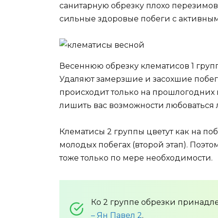
санитарную обрезку плохо перезимов
сильные здоровые побеги с активны
Весеннюю обрезку клематисов 1 груп
Удаляют замерзшие и засохшие побеги
происходит только на прошлогодних 
лишить вас возможности любоваться
Клематисы 2 группы цветут как на поб
молодых побегах (второй этап). Поэт
тоже только по мере необходимости.
Ко 2 группе обрезки принад
– Ян Павел 2
.