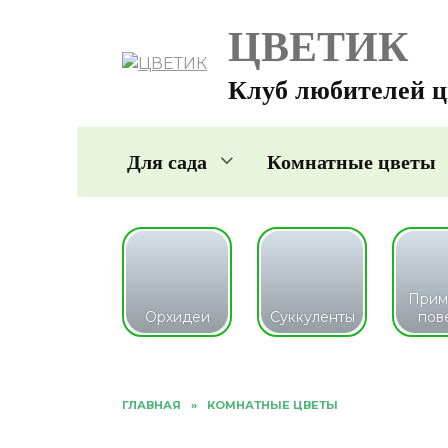
Перейти
ЦВЕТИК
к
содержанию
Клуб любителей ц
Для сада
Комнатные цветы
Прим
Орхидеи
Суккуленты
пов
ГЛАВНАЯ
»
КОМНАТНЫЕ ЦВЕТЫ