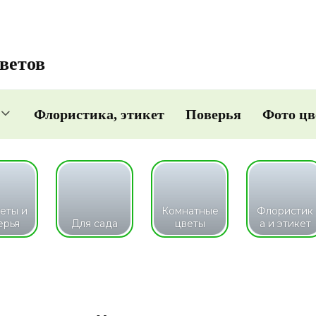
ветов
Флористика, этикет
Поверья
Фото цв
еты и
Комнатные
Флористик
ерья
Для сада
цветы
а и этикет