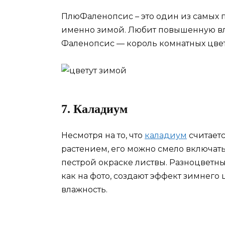
ПлюФаленопсис – это один из самых
именно зимой. Любит повышенную вла
Фаленопсис — король комнатных цвет
7. Каладиум
Несмотря на то, что
каладиум
считает
растением, его можно смело включат
пестрой окраске листвы. Разноцветн
как на фото, создают эффект зимнего 
влажность.