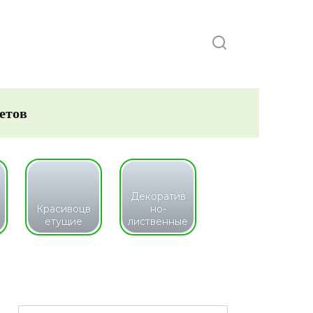
етов
Декоратив
Красивоцв
но-
етущие
лиственные