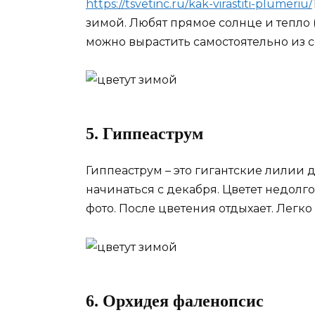
https://tsvetinc.ru/kak-virastiti-plumeriu/
зимой. Любят прямое солнце и тепло
можно вырастить самостоятельно из с
5. Гиппеаструм
Гиппеаструм – это гигантские лилии 
начинаться с декабря. Цветет недолго
фото. После цветения отдыхает. Легк
6. Орхидея фаленопсис