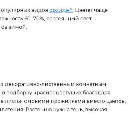
 популярных видов
орхидей
. Цветет чаще
жность 60–70%, рассеянный свет.
ов зимой.
ся декоративно-лиственным комнатным
ь в подборку красивоцветущих благодаря
ые листья с яркими прожилками вместо цветов,
цветения. Растению нужна тень, высокая