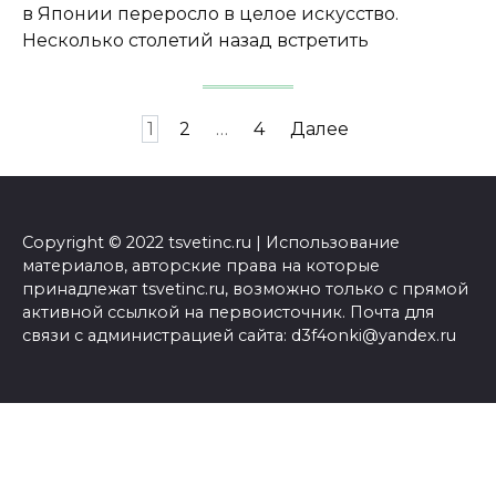
в Японии переросло в целое искусство.
Несколько столетий назад встретить
Пагинация
1
2
…
4
Далее
записей
Copyright © 2022 tsvetinc.ru | Использование
материалов, авторские права на которые
принадлежат tsvetinc.ru, возможно только с прямой
активной ссылкой на первоисточник. Почта для
связи с администрацией сайта: d3f4onki@yandex.ru