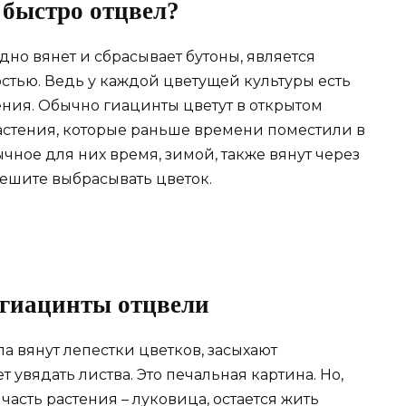
 быстро отцвел?
здно вянет и сбрасывает бутоны, является
тью. Ведь у каждой цветущей культуры есть
ния. Обычно гиацинты цветут в открытом
 Растения, которые раньше времени поместили в
чное для них время, зимой, также вянут через
пешите выбрасывать цветок.
е гиацинты отцвели
 вянут лепестки цветков, засыхают
т увядать листва. Это печальная картина. Но,
часть растения – луковица, остается жить