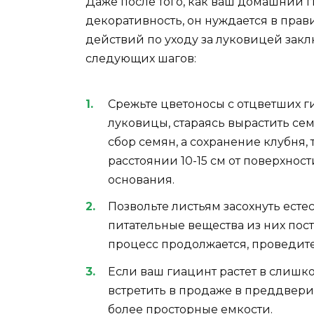
Даже после того, как ваш домашний г
декоративность, он нуждается в пра
действий по уходу за луковицей зак
следующих шагов:
Срежьте цветоносы с отцветших г
луковицы, стараясь вырастить семе
сбор семян, а сохранение клубня, 
расстоянии 10-15 см от поверхност
основания.
Позвольте листьям засохнуть есте
питательные вещества из них пост
процесс продолжается, проведите
Если ваш гиацинт растет в слишк
встретить в продаже в преддвери
более просторные емкости.