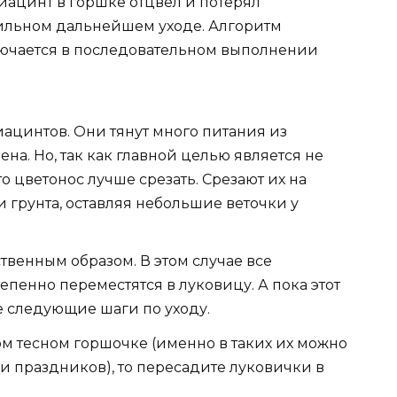
иацинт в горшке отцвел и потерял
вильном дальнейшем уходе. Алгоритм
лючается в последовательном выполнении
иацинтов. Они тянут много питания из
на. Но, так как главной целью является не
то цветонос лучше срезать. Срезают их на
и грунта, оставляя небольшие веточки у
ственным образом. В этом случае все
епенно переместятся в луковицу. А пока этот
 следующие шаги по уходу.
ом тесном горшочке (именно в таких их можно
и праздников), то пересадите луковички в