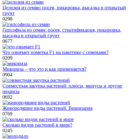
Целозия из семян: посев, пикировка, высадка в открытый
грунт
0
298
Гипсофила из семян: посев, стратификация, пикировка,
высадка в открытый грунт
0
677
Что означает пометка F1 на пакетике с семенами?
0
209
Микориза – что это и как применяется?
0
904
Совместная закупка растений: плюсы, минусы и другие
нюансы
0
692
Живородящие виды растений. Вивипария
0
769
Сколько видов растений в мире?
0
245