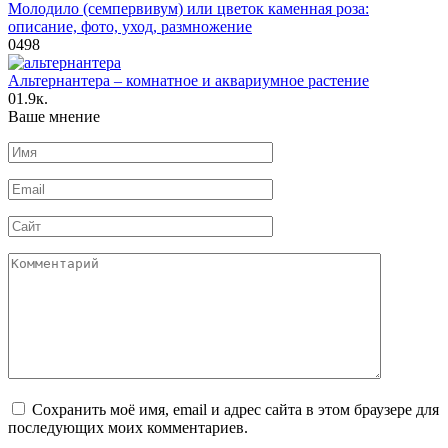
Молодило (семпервивум) или цветок каменная роза:
описание, фото, уход, размножение
0
498
Альтернантера – комнатное и аквариумное растение
0
1.9к.
Ваше мнение
Имя
*
Email
*
Сайт
Комментарий
Сохранить моё имя, email и адрес сайта в этом браузере для
последующих моих комментариев.