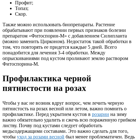
Профит;
Топаз;
Скор.
Также можно использовать биопрепараты. Растение
обрабатывают при появлении первых признаков болезни
препаратом «Фитоспорин-М» с добавлением Силипланта
(можно заменить Цирконом). Недостаток такой обработки в
том, что повторять ее придется каждые 5 дней. Всего
понадобится для лечения 3-4 обработки. Между
опрыскиваниями под кустом проливают землю раствором
Фитоспорина-М.
Профилактика черной
пятнистости на розах
Чтобы у вас не возник вдруг вопрос, чем лечить черную
пятнистость на розах весной или летом, важно помнить о
профилактике. Перед укрытием кустов в
розарии
на зиму
важно обязательно удалить и сжечь всю пораженную грибком
листву. Почву под кустами следует обработать
медьсодержащими составами. Это важно сделать для того,
чтобы
уход за розами весной
был менее проблематичен. Ведь