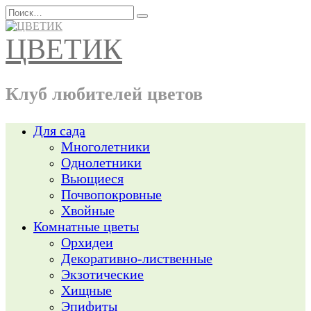
Перейти
Search
к
for:
содержанию
ЦВЕТИК
Клуб любителей цветов
Для сада
Многолетники
Однолетники
Вьющиеся
Почвопокровные
Хвойные
Комнатные цветы
Орхидеи
Декоративно-лиственные
Экзотические
Хищные
Эпифиты