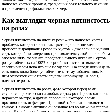
наиболее частых проблем, требующих обязательного лечения,
и проведения профилактических мер.
Как выглядит черная пятнистость
на розах
Черная пятнистость на листьях розы – это наиболее частая
проблема, которая по отзывам цветоводов, возникает в
процессе выращивания розовых кустов. Даже если вы купили
сорт, который по заверению производителя устойчив к любым
заболеваниям, то знайте, продавец немного лукавит. Сортов
роз, устойчивых на 100% к черной пятнистости вывести
селекционерам пока что еще не удалось. На сегодняшний день
есть лишь виды более устойчивые к этому заболеванию. К
ним относятся чаще цветы группы Флорибунда, Шрабы,
плетистые розы.
Черная пятнистость на розах, фото которой перед вами,
случается практически на любых сортах роз. Просто одни она
поражает быстро, а другие способны некоторое время
противостоять инфекции. Причиной заболевания является
грибок. Наиболее активно он развивается во влажной теплой
среде. Теплой весной или жарким летом, когда регулярно идут