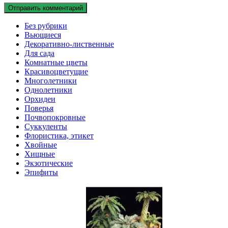
Без рубрики
Вьющиеся
Декоративно-лиственные
Для сада
Комнатные цветы
Красивоцветущие
Многолетники
Однолетники
Орхидеи
Поверья
Почвопокровные
Суккуленты
Флористика, этикет
Хвойные
Хищные
Экзотические
Эпифиты