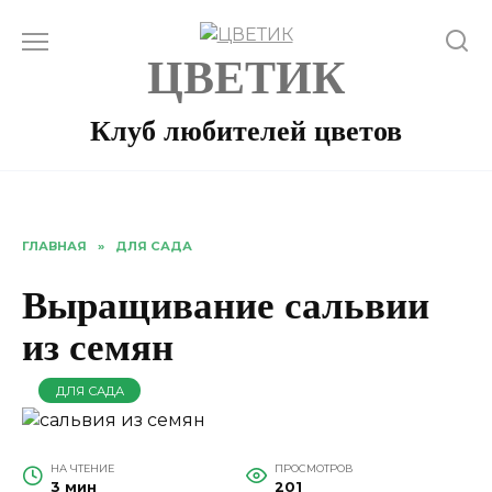
Перейти
к
ЦВЕТИК
содержанию
Клуб любителей цветов
ГЛАВНАЯ
»
ДЛЯ САДА
Выращивание сальвии
из семян
ДЛЯ САДА
НА ЧТЕНИЕ
ПРОСМОТРОВ
3 мин
201