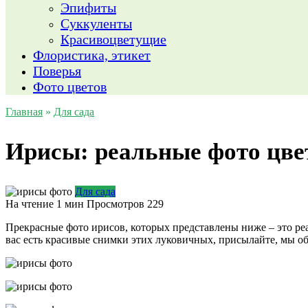
Эпифиты
Суккуленты
Красивоцветущие
Флористика, этикет
Поверья
Фото цветов
Главная
»
Для сада
Ирисы: реальные фото цве
Для сада
На чтение
1 мин
Просмотров
229
Прекрасные фото ирисов, которых представлены ниже – это реа
вас есть красивые снимки этих луковичных, присылайте, мы о