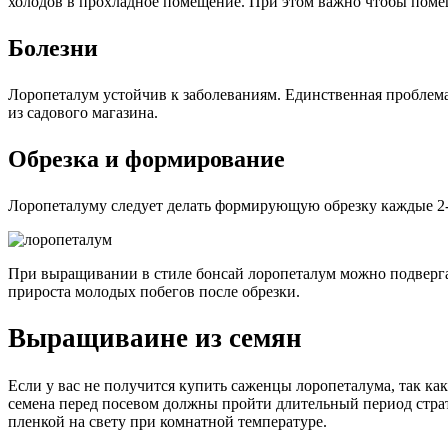
холодов в прохладное помещение. При этом важно чтобы помеще
Болезни
Лоропеталум устойчив к заболеваниям. Единственная проблема,
из садового магазина.
Обрезка и формирование
Лоропеталуму следует делать формирующую обрезку каждые 2-3
При выращивании в стиле бонсай лоропеталум можно подверга
прироста молодых побегов после обрезки.
Выращиваине из семян
Если у вас не получится купить саженцы лоропеталума, так ка
семена перед посевом должны пройти длительный период страт
пленкой на свету при комнатной температуре.