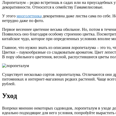
Лоропеталум – редко встретишь в садах или на приусадебных уч
декоративности. Относится к семейству Гамамелисовые.
У этого
многолетника
декоративна даже листва сама по себе. Н
нетрудно даже по фото.
Первое весеннее цветение весьма обильное. Но, потом в течен
Появилось оно благодаря особому строению цветка. Посмотрит
китайское чудо, которое при определенных условиях вполне мо
Главное, что нужно знать из описания лоропеталума – это то,
Цветки – паукообразные со сладковатым ароматом. Цвет лепес
В пору обильного цветения, весной, распустившиеся цветы пол
Существует несколько сортов лоропеталума. Отличаются они др
питомниках и интернет-магазинах редких растений. Чаще всего
рублей.
Уход
Вопреки мнению некоторых садоводов, лоропеталум в уходе до
идеально подходящие для него условия, попробуйте вырастить е