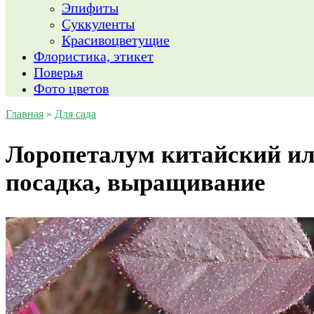
Эпифиты
Суккуленты
Красивоцветущие
Флористика, этикет
Поверья
Фото цветов
Главная
»
Для сада
Лоропеталум китайский ил
посадка, выращивание