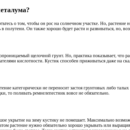
петалума?
ьтесь о том, чтобы он рос на солнечном участке. Но, растение не
в полутени. Он также хорошо будет расти и развиваться, но, во
опроницаемый щелочной грунт. Но, практика показывает, что ра
ателями кислотности. Кустик способен приживаться даже на ска
стение категорически не переносит застоя грунтовых либо талых
и, то поливать ремнелепестник вовсе не обязательно.
ьшое укрытие на зиму кустику не помешает. Максимально возмо
атом растение нужно обязательно хорошо укрывать или выращива