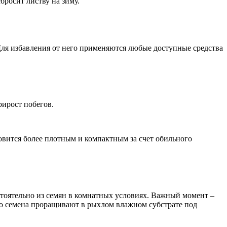
бросит листву на зиму.
 Для избавления от него применяются любые доступные средства
рирост побегов.
вится более плотным и компактным за счет обильного
остоятельно из семян в комнатных условиях. Важный момент –
го семена проращивают в рыхлом влажном субстрате под