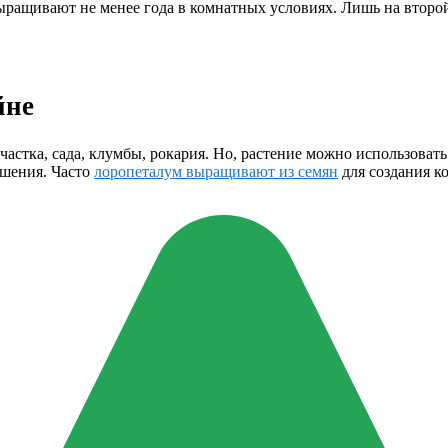
ращивают не менее года в комнатных условиях. Лишь на второй
йне
частка, сада, клумбы, рокария. Но, растение можно использоват
ушения. Часто
лоропеталум выращивают из семян
для создания к