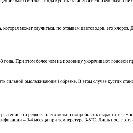
ние было светлое. Тогда кустик останется вечнозеленым и не с
 которая может случиться, по отзывам цветоводов, это хлороз.
 года. При этом более чем на половину укорачивают годовой п
ть сильной омолаживающей обрезке. В этом случае кустик стано
к растение это редкое, то его можно попробовать вырастить сам
ификации – 3-4 месяца при температуре 3-5°С. Лишь после это