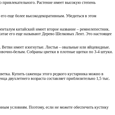
го привлекательного. Растение имеет высокую степень
т его еще более высокодекоративным. Убедиться в этом
ропеталум китайский имеет второе название – ремнелепестник.
 Китае его еще называют Дерево Шелковых Лент. Это настоящее
м. Ветви имеет изогнутые. Листья – овальные или яйцевидные.
ливочно-белым. Собраны цветки в плотные щитки по 3-4 штуки.
цветка. Купить саженцы этого редкого кустарника можно в
нца двухлетнего возраста составляет приблизительно 1,5 тыс.
чным условиям. Поэтому, если не можете обеспечить кустику