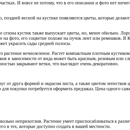
астках. И вовсе не потому, что в его описании и фото нет ниче
о, поздней весной на кустике появляются цветы, которые делаю
ие сезона кустик также выпускает цветы, но, менее обильно. Ло
е на фото, его соцветие похоже на пучок лент или ремешков. В
жет украсить сады средней полосы.
 что растение вечнозеленое. Растет компактным плотным кустико
тков в зависимости от вида может быть красным, розовым или с
ностью закрывают ветки, что выглядит очень декоративно.
уг от друга формой и окрасом листа, а также цветом лепестков 
 для покупки потребуется оформить предзаказ. Цена одного саже
вольно неприхотлив. Растение умеет приспосабливаться к разли
го в тех, которые доступно создать в вашей местности.