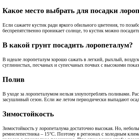
Какое место выбрать для посадки лоро
Если сажаете кустик ради яркого обильного цветения, то позабот
беспрепятственно проникает солнце, то кустик можно посадить 
В какой грунт посадить лоропеталум?
В идеале лоропеталум хорошо сажать в легкий, рыхлый, воздух
суглинистых, песчаных и супесчаных почвах с высокими показ
Полив
В уходе за лоропеталумом нельзя злоупотреблять поливами. Ра
засушливый сезон. Если же летом периодически выпадают осадк
Зимостойкость
Зимостойкость у лоропеталума достаточно высокая. Но, небол
ремнелепестника – 15°С. Поэтому в регионах с холодным клим