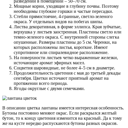
разведении в помещении – 50–70 см.
Мощные корни, уходящие в глубину почвы. Поэтому
необходимы глубокие горшки и частые пересадки.
Стебли прямостоячие, 4-гранные, светло-зеленого
окраса. У отдельных видов на побегах шипы.
Листва декоративная, в форме эллипса. Края зубчатые,
верхушка у листьев заостренная. Пластины светло или
темно-зеленого окраса. С внутренней стороны слегка
опушенные. Размеры пластины до 5 см. Черенки, на
которых расположены листья, короткие. Имеют
супротивное или спиралевидное расположение.
На поверхности листьев четко выраженные железки,
источающие аромат эфирных масел.
Соцветия шаровидные, не более 4–5 см в диаметре.
Продолжительность цветения с мая до третьей декады
сентября. Цветки источают приятный аромат на
протяжении всего периода.
Ягоды округлые с двумя семечками.
В описании цветка лантаны имеется интересная особенность.
Бутоны постоянно меняют окрас. Если раскрылся желтый
бутон, то к концу цветения изменится на красный. Да к тому
же на кусте нередко распускаются бутоны разных окрасов.