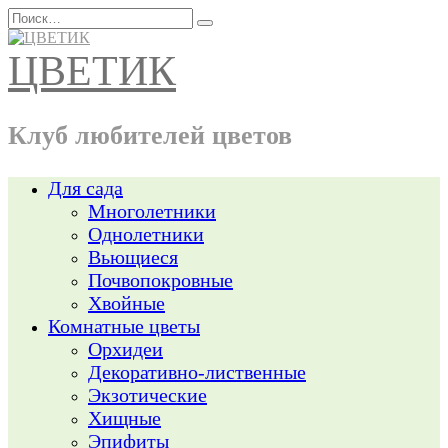
Перейти
Search
к
for:
содержанию
ЦВЕТИК
Клуб любителей цветов
Для сада
Многолетники
Однолетники
Вьющиеся
Почвопокровные
Хвойные
Комнатные цветы
Орхидеи
Декоративно-лиственные
Экзотические
Хищные
Эпифиты