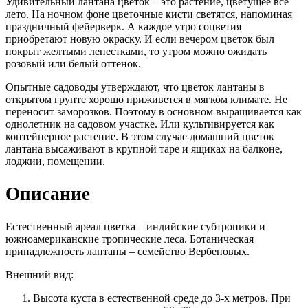
Удивительный лантана цветок – это растение, цветущее все
лето. На ночном фоне цветочные кисти светятся, напоминая
праздничный фейерверк. А каждое утро соцветия
приобретают новую окраску. И если вечером цветок был
покрыт желтыми лепестками, то утром можно ожидать
розовый или белый оттенок.
Опытные садоводы утверждают, что цветок лантаны в
открытом грунте хорошо приживется в мягком климате. Не
переносит заморозков. Поэтому в основном выращивается как
однолетник на садовом участке. Или культивируется как
контейнерное растение. В этом случае домашний цветок
лантана высаживают в крупной таре и ящиках на балконе,
лоджии, помещении.
Описание
Естественный ареал цветка – индийские субтропики и
южноамериканские тропические леса. Ботаническая
принадлежность лантаны – семейство Вербеновых.
Внешний вид:
Высота куста в естественной среде до 3-х метров. При