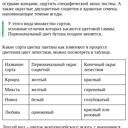
острыми концами, ощутить специфический запах листвы. А
также округлые двухцветные соцветия и ядовитые семена,
напоминающие темные ягоды.
У этого вида множество сортов,
основные отличия которых касаются цветовой гаммы.
Первоначальный цвет бутона позднее меняется.
Какие сорта цветка лантана как изменяют в процессе
цветения цвет лепестков, можно посмотреть в таблице.
Название
Первоначальный окрас
Конечный окрас
сорта
соцветий
лепестков
Кроцеа
желтый
красный
Микста
желтый
сиреневый
Нивеа
белый
голубоватый
красный или
Любава
оранжевый
розовый
Другой вид – цветок монтевидейского экзота, с вьющимися