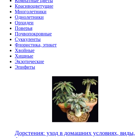
Комнатные цветы
Красивоцветущие
Многолетники
Однолетники
Орхидеи
Поверья
Почвопокровные
Суккуленты
Флористика, этикет
Хвойные
Хищные
Экзотические
Эпифиты
Дорстения: уход в домашних условиях, виды,