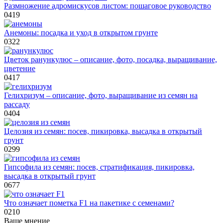
Размножение адромискусов листом: пошаговое руководство
0
419
Анемоны: посадка и уход в открытом грунте
0
322
Цветок ранункулюс – описание, фото, посадка, выращивание,
цветение
0
417
Гелихризум – описание, фото, выращивание из семян на
рассаду
0
404
Целозия из семян: посев, пикировка, высадка в открытый
грунт
0
299
Гипсофила из семян: посев, стратификация, пикировка,
высадка в открытый грунт
0
677
Что означает пометка F1 на пакетике с семенами?
0
210
Ваше мнение