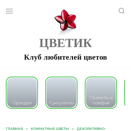
Перейти
к
содержанию
ЦВЕТИК
Клуб любителей цветов
Приметы и
Орхидеи
Суккуленты
поверья
ГЛАВНАЯ
»
КОМНАТНЫЕ ЦВЕТЫ
»
ДЕКОРАТИВНО-