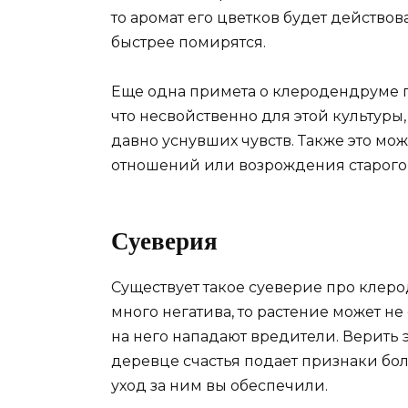
то аромат его цветков будет действов
быстрее помирятся.
Еще одна примета о клеродендруме гл
что несвойственно для этой культур
давно уснувших чувств. Также это м
отношений или возрождения старого
Суеверия
Существует такое суеверие про клер
много негатива, то растение может не
на него нападают вредители. Верить э
деревце счастья подает признаки бо
уход за ним вы обеспечили.