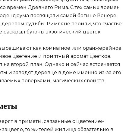
со времен Древнего Рима. С тех самых времен
родендрума посвящали самой богине Венере.
ь деревом судьбы. Римляне верили, что счастье
е раскрыл бутоны экзотический цветок.
выращивают как комнатное или оранжерейное
сивое цветение и приятный аромат цветков.
на второй план. Однако и сейчас встречается
ты и заводят деревце в доме именно из-за его
ваемых поверьями, магических свойств.
иметы
 верят в приметы, связанные с цветением
е зацвело, то жителей жилища обязательно в