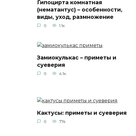
Гипоцирта комнатная
(нематантус) – особенности,
виды, уход, размножение
0
1.1к.
Замиокулькас – приметы и
суеверия
0
4.1к.
Кактусы: приметы и суеверия
0
774