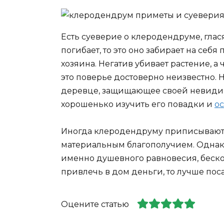
Есть суеверие о клеродендруме, глася
погибает, то это оно забирает на себ
хозяина. Негатив убивает растение, а
это поверье достоверно неизвестно. 
деревце, защищающее своей невидим
хорошенько изучить его повадки и
о
Иногда клеродендруму приписывают 
материальным благополучием. Однако 
именно душевного равновесия, бескор
привлечь в дом деньги, то лучше по
Оцените статью