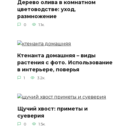
Дерево олива в комнатном
цветоводстве: уход,
размножение
0
1.1к.
Ктенанта домашняя – виды
растения с фото. Использование
в интерьере, поверья
1
3.2к.
Щучий хвост: приметы и
суеверия
0
1.5к.