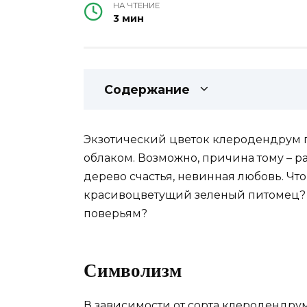
НА ЧТЕНИЕ
3 мин
Содержание
Экзотический цветок клеродендрум
облаком. Возможно, причина тому – р
дерево счастья, невинная любовь. Что
красивоцветущий зеленый питомец? М
поверьям?
Символизм
В зависимости от сорта клеродендру