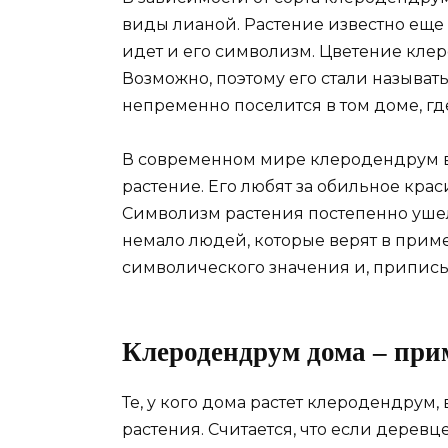
виды лианой. Растение известно еще 
идет и его символизм. Цветение кле
Возможно, поэтому его стали называт
непременно поселится в том доме, гд
В современном мире клеродендрум 
растение. Его любят за обильное кра
Символизм растения постепенно ушел 
немало людей, которые верят в приме
символического значения и, приписы
Клеродендрум дома – пр
Те, у кого дома растет клеродендрум,
растения. Считается, что если деревц