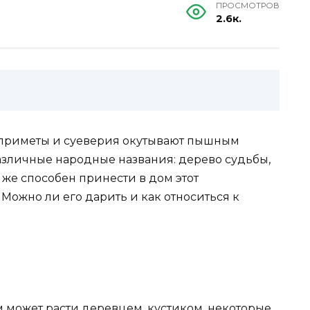
ПРОСМОТРОВ
2.6к.
 приметы и суеверия окутывают пышным
азличные народные названия: дерево судьбы,
 же способен принести в дом этот
ожно ли его дарить и как относиться к
м может расти деревцем, кустиком, некоторые