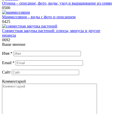
Отонна – описание, фото, виды, уход и выращивание из семян
0
500
Маммиллярия – виды с фото и описанием
0
425
Совместная закупка растений: плюсы, минусы и другие
нюансы
0
692
Ваше мнение
Имя
*
Email
*
Сайт
Комментарий