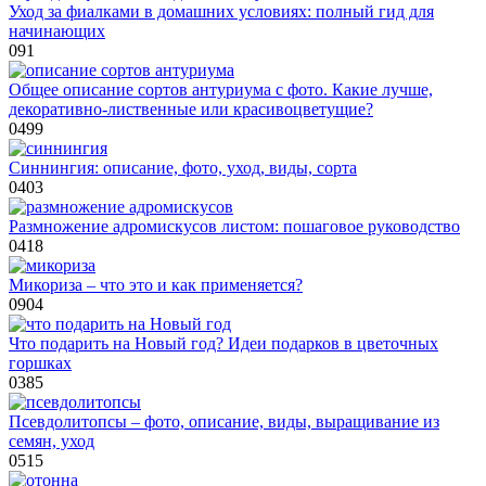
Уход за фиалками в домашних условиях: полный гид для
начинающих
0
91
Общее описание сортов антуриума с фото. Какие лучше,
декоративно-лиственные или красивоцветущие?
0
499
Синнингия: описание, фото, уход, виды, сорта
0
403
Размножение адромискусов листом: пошаговое руководство
0
418
Микориза – что это и как применяется?
0
904
Что подарить на Новый год? Идеи подарков в цветочных
горшках
0
385
Псевдолитопсы – фото, описание, виды, выращивание из
семян, уход
0
515