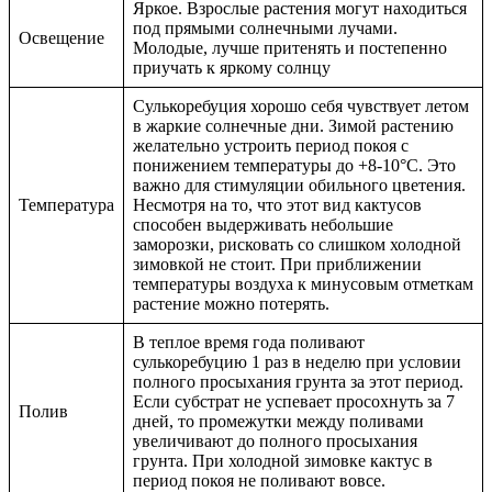
Яркое. Взрослые растения могут находиться
под прямыми солнечными лучами.
Освещение
Молодые, лучше притенять и постепенно
приучать к яркому солнцу
Сулькоребуция хорошо себя чувствует летом
в жаркие солнечные дни. Зимой растению
желательно устроить период покоя с
понижением температуры до +8-10°С. Это
важно для стимуляции обильного цветения.
Температура
Несмотря на то, что этот вид кактусов
способен выдерживать небольшие
заморозки, рисковать со слишком холодной
зимовкой не стоит. При приближении
температуры воздуха к минусовым отметкам
растение можно потерять.
В теплое время года поливают
сулькоребуцию 1 раз в неделю при условии
полного просыхания грунта за этот период.
Если субстрат не успевает просохнуть за 7
Полив
дней, то промежутки между поливами
увеличивают до полного просыхания
грунта. При холодной зимовке кактус в
период покоя не поливают вовсе.