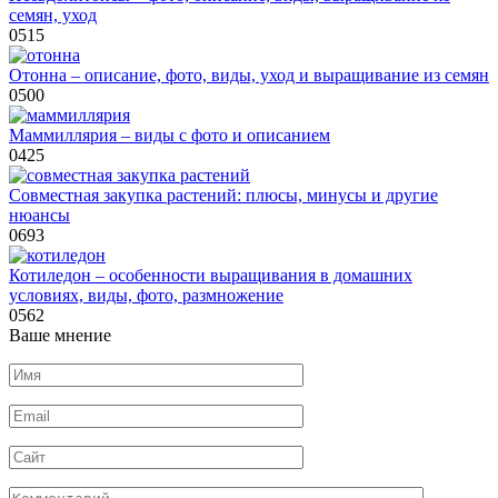
семян, уход
0
515
Отонна – описание, фото, виды, уход и выращивание из семян
0
500
Маммиллярия – виды с фото и описанием
0
425
Совместная закупка растений: плюсы, минусы и другие
нюансы
0
693
Котиледон – особенности выращивания в домашних
условиях, виды, фото, размножение
0
562
Ваше мнение
Имя
*
Email
*
Сайт
Комментарий