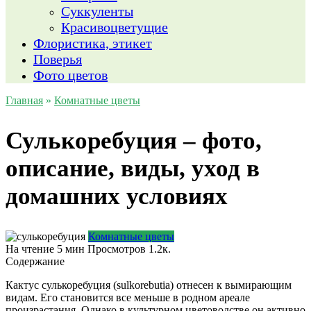
Суккуленты
Красивоцветущие
Флористика, этикет
Поверья
Фото цветов
Главная
»
Комнатные цветы
Сулькоребуция – фото,
описание, виды, уход в
домашних условиях
Комнатные цветы
На чтение
5 мин
Просмотров
1.2к.
Содержание
Кактус сулькоребуция (sulkorebutia) отнесен к вымирающим
видам. Его становится все меньше в родном ареале
произрастания. Однако в культурном цветоводстве он активно