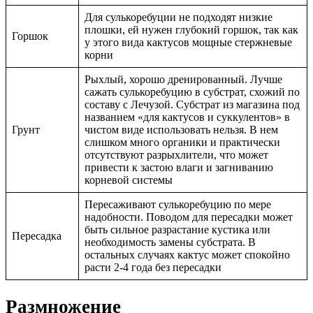
Для сулькоребуции не подходят низкие
плошки, ей нужен глубокий горшок, так как
Горшок
у этого вида кактусов мощные стержневые
корни
Рыхлый, хорошо дренированный. Лучше
сажать сулькоребуцию в субстрат, схожий по
составу с Лечузой. Субстрат из магазина под
названием «для кактусов и суккулентов» в
Грунт
чистом виде использовать нельзя. В нем
слишком много органики и практически
отсутствуют разрыхлители, что может
привести к застою влаги и загниванию
корневой системы
Пересаживают сулькоребуцию по мере
надобности. Поводом для пересадки может
быть сильное разрастание кустика или
Пересадка
необходимость замены субстрата. В
остальных случаях кактус может спокойно
расти 2-4 года без пересадки
Размножение