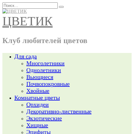
Перейти
Search
к
for:
содержанию
ЦВЕТИК
Клуб любителей цветов
Для сада
Многолетники
Однолетники
Вьющиеся
Почвопокровные
Хвойные
Комнатные цветы
Орхидеи
Декоративно-лиственные
Экзотические
Хищные
Эпифиты