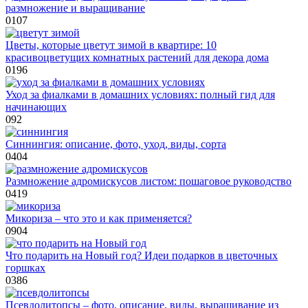
размножение и выращивание
0
107
Цветы, которые цветут зимой в квартире: 10
красивоцветущих комнатных растений для декора дома
0
196
Уход за фиалками в домашних условиях: полный гид для
начинающих
0
92
Синнингия: описание, фото, уход, виды, сорта
0
404
Размножение адромискусов листом: пошаговое руководство
0
419
Микориза – что это и как применяется?
0
904
Что подарить на Новый год? Идеи подарков в цветочных
горшках
0
386
Псевдолитопсы – фото, описание, виды, выращивание из