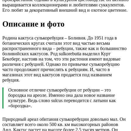
выращивается коллекционерами и любителями суккулентов.
Его любят за декоративный внешний вид и охотное цветение.
Описание и фото
Родина кактуса сулькоребуция – Боливия. До 1951 года в
ботанических кругах считали этот вид частью весьма
распространенного вида – ребуции, также как и большинство
боливийских кактусов. Род sulkorebutia выделил Курт
Бекеберг, настояв на том, что эти растения имеют видовые
различия с ребуцией. Однако по привычке сулькоребуцию
часто продолжают причислять к ребуциям. И, часто в
магазинах этот вид кактусов продается под названием
ребуция.
Основное отличие сулькоребуции от ребуции – это
бороздка на ареоле. Именно она дала новое название
культуре. Ведь слово sulcus переводится с латыни как
«бороздка».
Природный ареал обитания сулькоребуции довольно мал. Он
составляет всего около 500 кв. км высокогорных районов
Анд. Кактус растет на высоте более 2,5 тысяч метров. Он