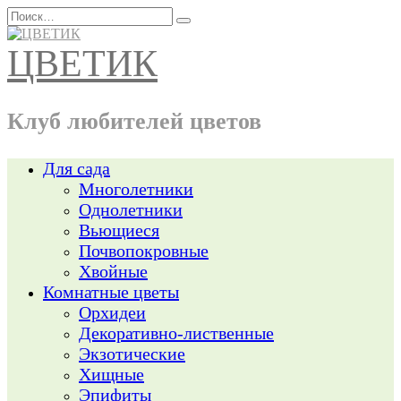
Перейти
Search
к
for:
содержанию
ЦВЕТИК
Клуб любителей цветов
Для сада
Многолетники
Однолетники
Вьющиеся
Почвопокровные
Хвойные
Комнатные цветы
Орхидеи
Декоративно-лиственные
Экзотические
Хищные
Эпифиты