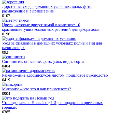
Дорстения: уход в домашних условиях, виды, фото,
размножение и выращивание
0
107
Цветы, которые цветут зимой в квартире: 10
красивоцветущих комнатных растений для декора дома
0
196
Уход за фиалками в домашних условиях: полный гид для
начинающих
0
92
Синнингия: описание, фото, уход, виды, сорта
0
404
Размножение адромискусов листом: пошаговое руководство
0
419
Микориза – что это и как применяется?
0
904
Что подарить на Новый год? Идеи подарков в цветочных
горшках
0
385