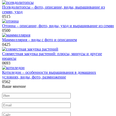
Псевдолитопсы – фото, описание, виды, выращивание из
семян, уход
0
515
Отонна – описание, фото, виды, уход и выращивание из семян
0
500
Маммиллярия – виды с фото и описанием
0
425
Совместная закупка растений: плюсы, минусы и другие
нюансы
0
693
Котиледон – особенности выращивания в домашних
условиях, виды, фото, размножение
0
562
Ваше мнение
Имя
*
Email
*
Сайт