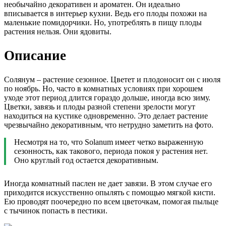
необычайно декоративен и ароматен. Он идеально
вписывается в интерьер кухни. Ведь его плоды похожи на
маленькие помидорчики. Но, употреблять в пищу плоды
растения нельзя. Они ядовиты.
Описание
Солянум – растение сезонное. Цветет и плодоносит он с июля
по ноябрь. Но, часто в комнатных условиях при хорошем
уходе этот период длится гораздо дольше, иногда всю зиму.
Цветки, завязь и плоды разной степени зрелости могут
находиться на кустике одновременно. Это делает растение
чрезвычайно декоративным, что нетрудно заметить на фото.
Несмотря на то, что Solanum имеет четко выраженную
сезонность, как такового, периода покоя у растения нет.
Оно круглый год остается декоративным.
Иногда комнатный паслен не дает завязи. В этом случае его
приходится искусственно опылять с помощью мягкой кисти.
Ею проводят поочередно по всем цветочкам, помогая пыльце
с тычинок попасть в пестики.