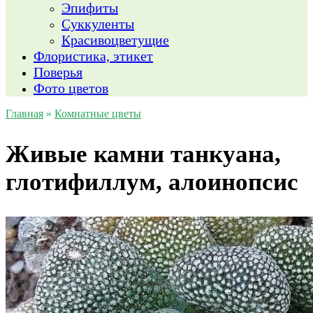
Эпифиты
Суккуленты
Красивоцветущие
Флористика, этикет
Поверья
Фото цветов
Главная
»
Комнатные цветы
Живые камни танкуана,
глотифиллум, алоинопсис