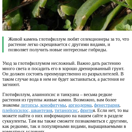
Живой камень глотифиллум любят селекционеры за то, что
растение легко скрещивается с другими видами, и
позволяет получить новые интересные гибриды.
Уход за глотифиллумом несложный. Важно дать растению
много света и посадить его в хорошо дренированный грунт.
Он должен состоять преимущественно из разрыхлителей. В
таком случае вода в нем не будет застаиваться, а растения не
загниют.
Глотифиллум, алаинопсис и танкуана – весьма редкие
растения из группы живые камни. Возможно, вам более
знакомы
литопсы, конофитумы
,
аргиодерма
,
фенестрария
,
плейопсилос, швантезия
,
титанопсис
,
фрити
я. Если нет, то вы
можете найти о них информацию на нашем сайте в разделе
суккуленты. Там вы также сможете познакомиться с другими,
как редкими, так и популярными видами, выращиваемыми в
комнатных условиях.