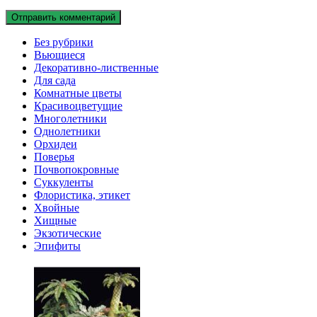
Без рубрики
Вьющиеся
Декоративно-лиственные
Для сада
Комнатные цветы
Красивоцветущие
Многолетники
Однолетники
Орхидеи
Поверья
Почвопокровные
Суккуленты
Флористика, этикет
Хвойные
Хищные
Экзотические
Эпифиты