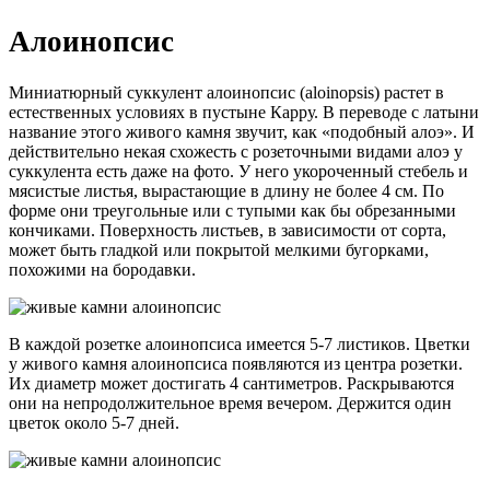
Алоинопсис
Миниатюрный суккулент алоинопсис (aloinopsis) растет в
естественных условиях в пустыне Карру. В переводе с латыни
название этого живого камня звучит, как «подобный алоэ». И
действительно некая схожесть с розеточными видами алоэ у
суккулента есть даже на фото. У него укороченный стебель и
мясистые листья, вырастающие в длину не более 4 см. По
форме они треугольные или с тупыми как бы обрезанными
кончиками. Поверхность листьев, в зависимости от сорта,
может быть гладкой или покрытой мелкими бугорками,
похожими на бородавки.
В каждой розетке алоинопсиса имеется 5-7 листиков. Цветки
у живого камня алоинопсиса появляются из центра розетки.
Их диаметр может достигать 4 сантиметров. Раскрываются
они на непродолжительное время вечером. Держится один
цветок около 5-7 дней.