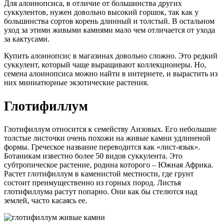
Для алоинопсиса, в отличие от большинства других
суккулентов, нужен довольно высокий горшок, так как у
большинства сортов корень длинный и толстый. В остальном
уход за этими живыми камнями мало чем отличается от ухода
за кактусами.
Купить алоинопсис в магазинах довольно сложно. Это редкий
суккулент, который чаще выращивают коллекционеры. Но,
семена алоинопсиса можно найти в интернете, и вырастить из
них миниатюрные экзотические растения.
Глотифиллум
Глотифиллум относится к семейству Аизовых. Его небольшие
толстые листочки очень похожи на живые камни удлиненой
формы. Греческое название переводится как «лист-язык».
Ботаникам известно более 50 видов суккулента. Это
субтропическое растение, родина которого – Южная Африка.
Растет глотифиллум в каменистой местности, где грунт
состоит преимущественно из горных пород. Листья
глотифиллума растут попарно. Они как бы стелются над
землей, часто касаясь ее.