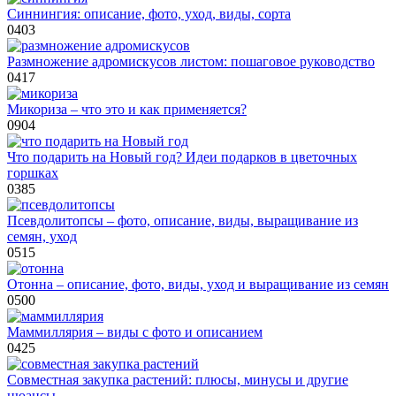
Синнингия: описание, фото, уход, виды, сорта
0
403
Размножение адромискусов листом: пошаговое руководство
0
417
Микориза – что это и как применяется?
0
904
Что подарить на Новый год? Идеи подарков в цветочных
горшках
0
385
Псевдолитопсы – фото, описание, виды, выращивание из
семян, уход
0
515
Отонна – описание, фото, виды, уход и выращивание из семян
0
500
Маммиллярия – виды с фото и описанием
0
425
Совместная закупка растений: плюсы, минусы и другие
нюансы