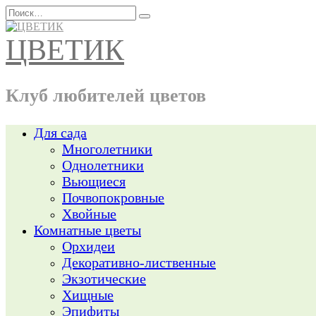
Перейти
Search
к
for:
содержанию
ЦВЕТИК
Клуб любителей цветов
Для сада
Многолетники
Однолетники
Вьющиеся
Почвопокровные
Хвойные
Комнатные цветы
Орхидеи
Декоративно-лиственные
Экзотические
Хищные
Эпифиты