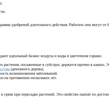
т:
сти.
грамма удобрений длительного действия. Работать они могут от 6
здают идеальный баланс воздуха и воды в цветочном горшке.
что растения, посаженные в субстрат, держатся прочно в кашпо.
ассулы
(денежного дерева).
тность возникновения заболеваний.
о на протяжении нескольких лет.
 и грязи при пересадке растений. Это свойство оценят по досто