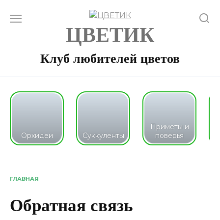
Перейти
к
ЦВЕТИК
содержанию
Клуб любителей цветов
Приметы и
Орхидеи
Суккуленты
поверья
ГЛАВНАЯ
Обратная связь